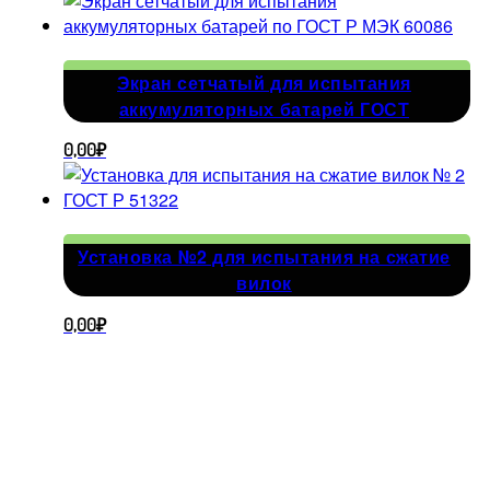
Экран сетчатый для испытания
аккумуляторных батарей ГОСТ
0,00
₽
Установка №2 для испытания на сжатие
вилок
0,00
₽
Адрес
производства
г.
Владимир,
ул. Большая