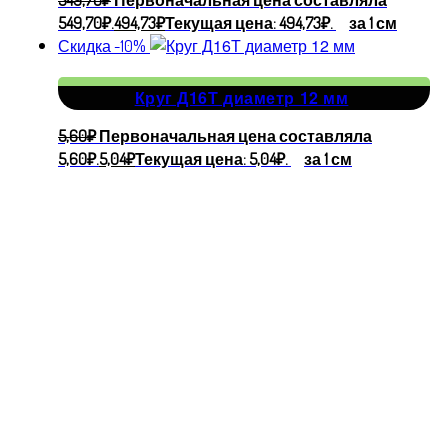
549,70
₽
Первоначальная цена составляла
549,70₽.
494,73
₽
Текущая цена: 494,73₽.
за 1 см
Скидка -10%
Круг Д16Т диаметр 12 мм
5,60
₽
Первоначальная цена составляла
5,60₽.
5,04
₽
Текущая цена: 5,04₽.
за 1 см
Адрес
производства
г.
Владимир,
ул. Большая
Нижегородская,
112А
©
KORSARION
2026