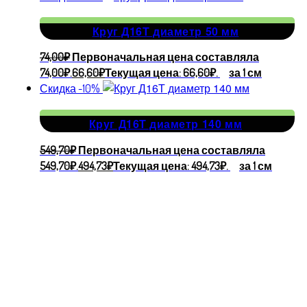
Круг Д16Т диаметр 50 мм
74,00
₽
Первоначальная цена составляла
74,00₽.
66,60
₽
Текущая цена: 66,60₽.
за 1 см
Скидка -10%
Круг Д16Т диаметр 140 мм
549,70
₽
Первоначальная цена составляла
549,70₽.
494,73
₽
Текущая цена: 494,73₽.
за 1 см
Адрес
производства
г.
Владимир,
ул. Большая
Нижегородская,
112А