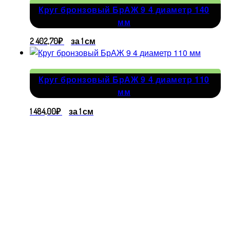
Круг бронзовый БрАЖ 9 4 диаметр 140
мм
2 402,70
₽
за 1 см
Круг бронзовый БрАЖ 9 4 диаметр 110
мм
1 484,00
₽
за 1 см
Адрес
производства
г.
Владимир,
ул. Большая
Нижегородская,
112А
©