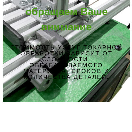
обращаем Ваше
внимание
СТОИМОСТЬ УСЛУГ ТОКАРНОЙ
ОБРАБОТКИ ЗАВИСИТ ОТ
СЛОЖНОСТИ,
ОБРАБАТЫВАЕМОГО
МАТЕРИАЛА, СРОКОВ И
КОЛИЧЕСТВА ДЕТАЛЕЙ.
Адрес
производства
г.
Владимир,