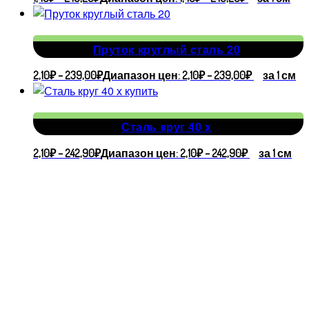
Пруток круглый сталь 20
2,10
₽
–
239,00
₽
Диапазон цен: 2,10₽ – 239,00₽
за 1 см
Сталь круг 40 х
2,10
₽
–
242,90
₽
Диапазон цен: 2,10₽ – 242,90₽
за 1 см
Адрес
производства
г.
Владимир,
ул. Большая
Нижегородская,
112А
©